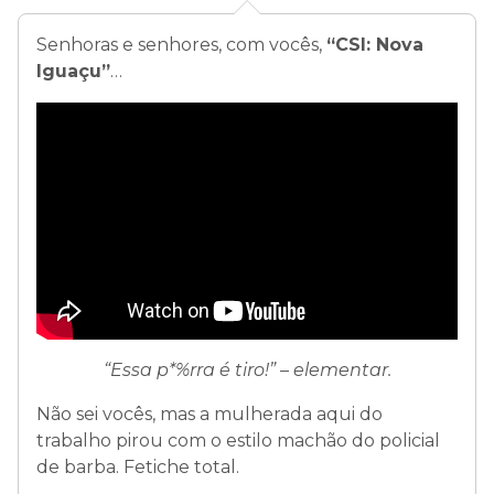
Senhoras e senhores, com vocês,
“CSI: Nova
Iguaçu”
…
“Essa p*%rra é tiro!” – elementar.
Não sei vocês, mas a mulherada aqui do
trabalho pirou com o estilo machão do policial
de barba. Fetiche total.