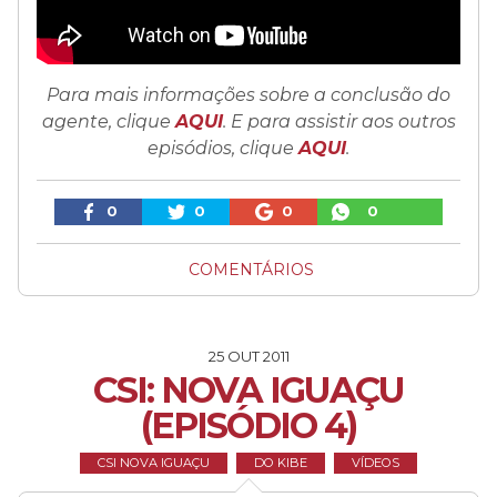
Para mais informações sobre a conclusão do
agente, clique
AQUI
. E para assistir aos outros
episódios, clique
AQUI
.
0
0
0
0
COMENTÁRIOS
25 OUT 2011
CSI: NOVA IGUAÇU
(EPISÓDIO 4)
CSI NOVA IGUAÇU
DO KIBE
VÍDEOS