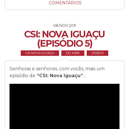
COMENTÁRIOS
08 NOV 2011
CSI: NOVA IGUAÇU
(EPISÓDIO 5)
CSI NOVA IGUAÇU
DO KIBE
VÍDEOS
Senhoras e senhores, com vocês, mais um
episódio de
“CSI: Nova Iguaçu”
…