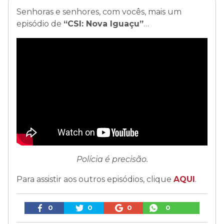
Senhoras e senhores, com vocês, mais um
episódio de
“CSI: Nova Iguaçu”
…
Polícia é precisão.
Para assistir aos outros episódios, clique
AQUI
.
0
0
0
0