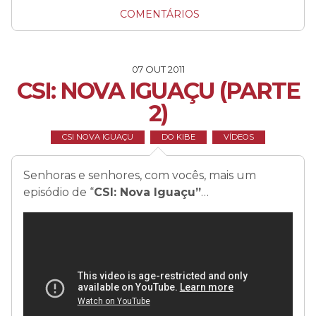
COMENTÁRIOS
07 OUT 2011
CSI: NOVA IGUAÇU (PARTE
2)
CSI NOVA IGUAÇU
DO KIBE
VÍDEOS
Senhoras e senhores, com vocês, mais um
episódio de “
CSI: Nova Iguaçu”
…