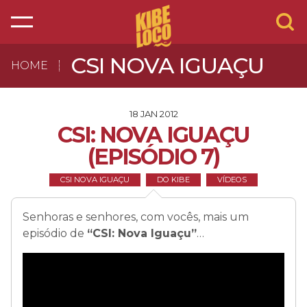
CSI NOVA IGUAÇU
HOME
18 JAN 2012
CSI: NOVA IGUAÇU
(EPISÓDIO 7)
CSI NOVA IGUAÇU
DO KIBE
VÍDEOS
Senhoras e senhores, com vocês, mais um
episódio de
“CSI: Nova Iguaçu”
…