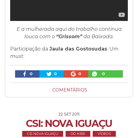
E a mulherada aqui do trabalho continua
louca com o
“Grissom”
da Baixada.
Participação da
Jaula das Gostosudas
. Um
must
.
0
0
0
0
COMENTÁRIOS
22 SET 2011
CSI: NOVA IGUAÇU
CSI NOVA IGUAÇU
DO KIBE
VÍDEOS