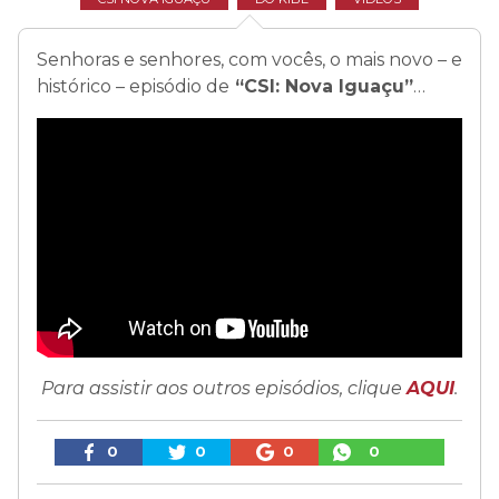
Senhoras e senhores, com vocês, o mais novo – e
histórico – episódio de
“CSI: Nova Iguaçu”
…
Para assistir aos outros episódios, clique
AQUI
.
0
0
0
0