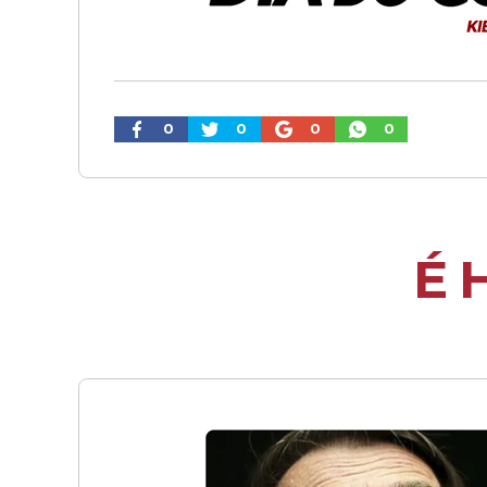
0
0
0
0
É 