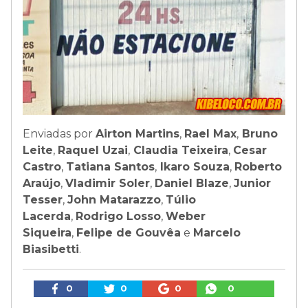
Enviadas por
Airton Martins
,
Rael Max
,
Bruno
Leite
,
Raquel Uzai
,
Claudia Teixeira
,
Cesar
Castro
,
Tatiana Santos
,
Ikaro Souza
,
Roberto
Araújo
,
Vladimir Soler
,
Daniel Blaze
,
Junior
Tesser
,
John Matarazzo
,
Túlio
Lacerda
,
Rodrigo Losso
,
Weber
Siqueira
,
Felipe de Gouvêa
e
Marcelo
Biasibetti
.
0
0
0
0