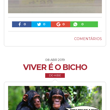
0
0
0
0
COMENTÁRIOS
08 ABR 2019
VIVER É O BICHO
DO KIBE