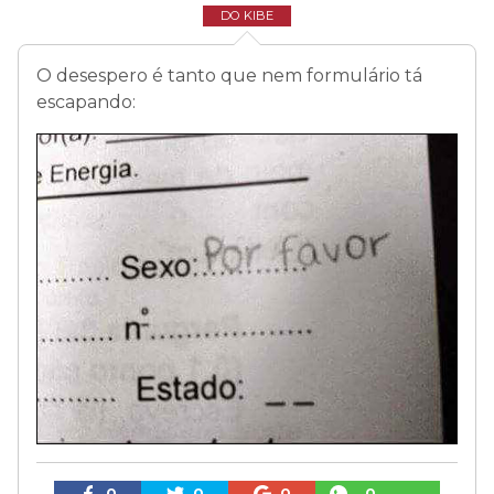
DO KIBE
O desespero é tanto que nem formulário tá
escapando:
0
0
0
0