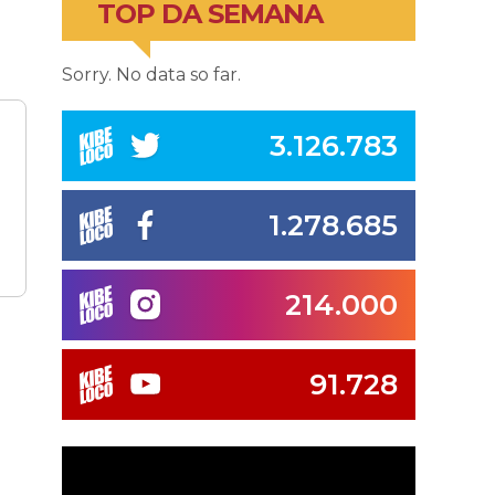
TOP DA SEMANA
Sorry. No data so far.
3.126.783
1.278.685
214.000
91.728